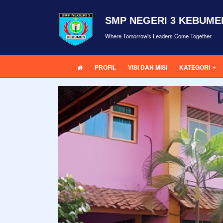
SMP NEGERI 3 KEBUME
Where Tomorrow's Leaders Come Together
PROFIL
VISI DAN MISI
KATEGORI