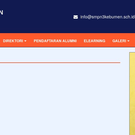
N
info@smpn3kebumen.sch.id
DIREKTORI
PENDAFTARAN ALUMNI
ELEARNING
GALERI